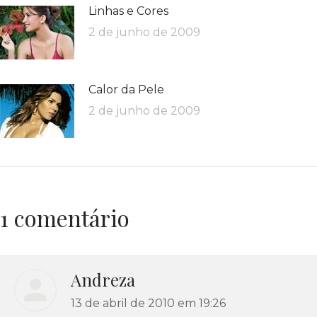
Linhas e Cores
2 de junho de 2009
Calor da Pele
2 de junho de 2009
1 comentário
Andreza
disse:
13 de abril de 2010 em 19:26